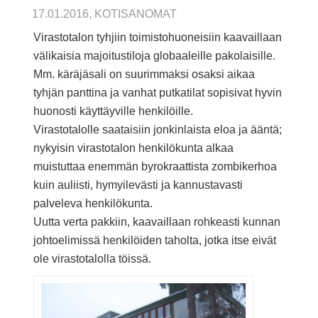
17.01.2016, KOTISANOMAT
Virastotalon tyhjiin toimistohuoneisiin kaavaillaan
välikaisia majoitustiloja globaaleille pakolaisille.
Mm. käräjäsali on suurimmaksi osaksi aikaa
tyhjän panttina ja vanhat putkatilat sopisivat hyvin
huonosti käyttäyville henkilöille.
Virastotalolle saataisiin jonkinlaista eloa ja ääntä;
nykyisin virastotalon henkilökunta alkaa
muistuttaa enemmän byrokraattista zombikerhoa
kuin auliisti, hymyilevästi ja kannustavasti
palveleva henkilökunta.
Uutta verta pakkiin, kaavaillaan rohkeasti kunnan
johtoelimissä henkilöiden taholta, jotka itse eivät
ole virastotalolla töissä.