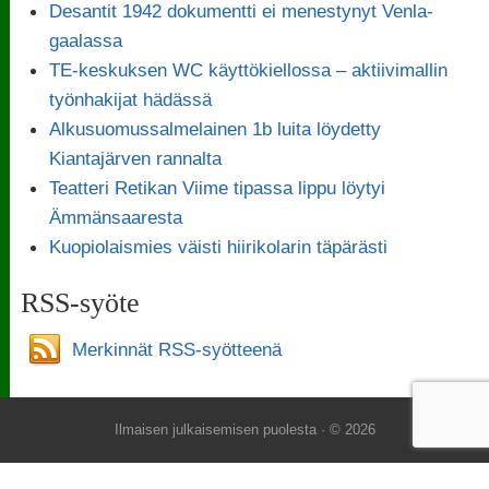
Desantit 1942 dokumentti ei menestynyt Venla-
gaalassa
TE-keskuksen WC käyttökiellossa – aktiivimallin
työnhakijat hädässä
Alkusuomussalmelainen 1b luita löydetty
Kiantajärven rannalta
Teatteri Retikan Viime tipassa lippu löytyi
Ämmänsaaresta
Kuopiolaismies väisti hiirikolarin täpärästi
RSS-syöte
Merkinnät RSS-syötteenä
Ilmaisen julkaisemisen puolesta
· © 2026