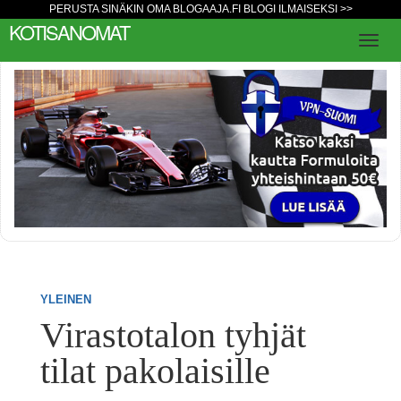
PERUSTA SINÄKIN OMA BLOGAAJA.FI BLOGI ILMAISEKSI >>
KOTISANOMAT
YLEINEN
Virastotalon tyhjät
tilat pakolaisille