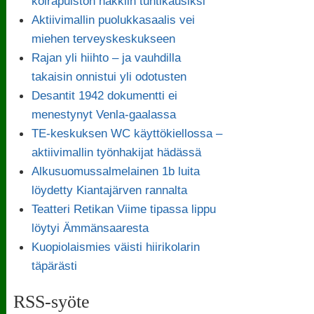
koirapuiston häkkiin tuntikausiksi
Aktiivimallin puolukkasaalis vei
miehen terveyskeskukseen
Rajan yli hiihto – ja vauhdilla
takaisin onnistui yli odotusten
Desantit 1942 dokumentti ei
menestynyt Venla-gaalassa
TE-keskuksen WC käyttökiellossa –
aktiivimallin työnhakijat hädässä
Alkusuomussalmelainen 1b luita
löydetty Kiantajärven rannalta
Teatteri Retikan Viime tipassa lippu
löytyi Ämmänsaaresta
Kuopiolaismies väisti hiirikolarin
täpärästi
RSS-syöte