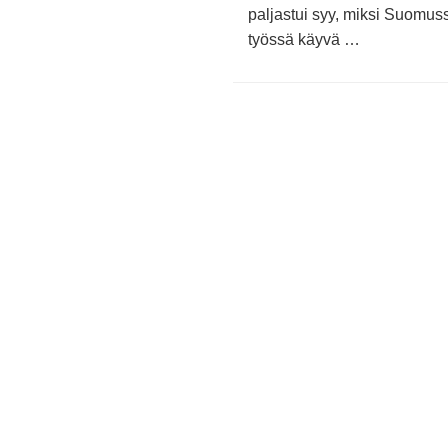
paljastui syy, miksi Suomus
työssä käyvä …