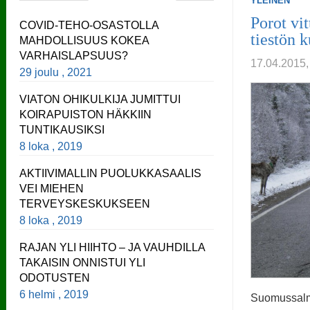
YLEINEN
Porot vi
COVID-TEHO-OSASTOLLA
tiestön 
MAHDOLLISUUS KOKEA
VARHAISLAPSUUS?
17.04.201
29 joulu , 2021
VIATON OHIKULKIJA JUMITTUI
KOIRAPUISTON HÄKKIIN
TUNTIKAUSIKSI
8 loka , 2019
AKTIIVIMALLIN PUOLUKKASAALIS
VEI MIEHEN
TERVEYSKESKUKSEEN
8 loka , 2019
RAJAN YLI HIIHTO – JA VAUHDILLA
TAKAISIN ONNISTUI YLI
ODOTUSTEN
6 helmi , 2019
Suomussalme