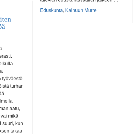
Eduskunta
,
Kainuun Murre
iten
öä
T
a
rasti,
olkulla
ta
 työväestö
öistä turhan
tää
lmella
lmanlaatu,
 vai mikä
li suuri, kun
ksen takaa