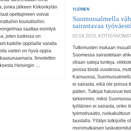
a, jonka jälkeen Kirkonkylän
YLEINEN
laat opettajineen voivat
Suomussalmella väh
rattuihin koulutiloihin.
sairastavaa työväest
ongelmaa saattaa esiintyä
02.04.2015, KOTISANOMA
sa, joten luokissa on
t kaikille oppilaille varalta
Tutkimusten mukaan muuall
nteita varten on hyvä oppia
Suomessa sairastetaan ahke
kaasunaamaria. Ilmoitettiin
ollaan satoja tunteja, viikkot
uksesta Helsingin …
poissa töistä vuodessa, mut
Kainuussa, Suomussalmella
ei sairasta, eikä ole poissa t
päiten. Tutkijat halusivat tie
tarkemmin, miksi Suomussa
työläinen ei sairasta, onko i
työmotivaatio, ruokakulttuuri
taustalla. Yllätys tutkijoille o
monimutkaisen laskutoimitu