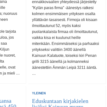
aina
ennakkovaalien yhteydessä järjestetty
lle
”Kylän paras firma” -äänestys ratkesi
a; nuoruus
kolmen ensimmäisen yrityksen osalta
ineen
yllättävän tasaisesti. Firmoja oli kisaan
ilmoittautunut 52, myös kaksi
le tarjota
puolankalaista firmaa oli ilmoittautunut,
uloa, jos
vaikka kisa ei kuulunut heille
 saa
mitenkään. Ensimmäiseksi ja parhaaksi
Kiljun
yritykseksi valittiin 3400 äänellä
e nuoret,
Kainuun Kalatuote, toiseksi kiri Penan
lta
grilli 3215 äänellä ja kolmanneksi
elle, ovat
äänestettiin Ämmän Leipä 3211 ääntä.
än ja mieli …
…
YLEINEN
kansa
Eduskuntaan kirjakielen
nsä 450
lisäksi Kainuun murre