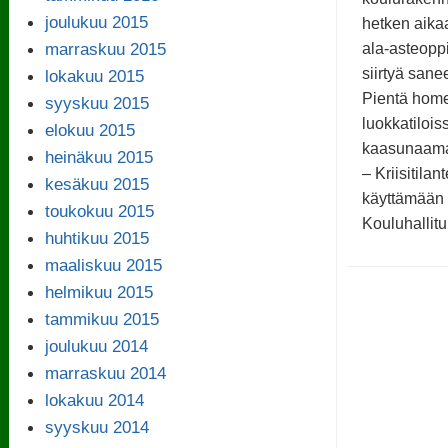
joulukuu 2015
hetken aika
marraskuu 2015
ala-asteoppi
siirtyä sanee
lokakuu 2015
Pientä home
syyskuu 2015
luokkatilois
elokuu 2015
kaasunaamari
heinäkuu 2015
– Kriisitila
kesäkuu 2015
käyttämään 
toukokuu 2015
Kouluhallit
huhtikuu 2015
maaliskuu 2015
helmikuu 2015
tammikuu 2015
joulukuu 2014
marraskuu 2014
lokakuu 2014
syyskuu 2014