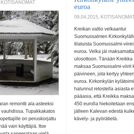
5, KOTISANOMAT
euroa
09.04.2015, KOTISANOMA
Kreikan valtio velkaantui
Suomussalmen Kirkonkyläll
tilatuista Suomussalmi-viire
euroa. Velka jäi maksamatta j
ulosottoon. Tänään Kreikka
maksaa Suomussalmi-viirit 
päivineen, jota kertyy yhtee
euroa. Kirkonkylän kylätoimi
halunnut retostella asiasta
pääasia, että Kreikka maksa
ran remontti ala-asteeksi
450 eurolla hiekoitetaan ens
 vauhdissa. Tupakkakatos
jälleen Kalevan edestä kul
 opettajille on peruskorjattu
kävely- ja pyörätietä.
nää vain käyttäjiä. Itse
usta saneerataan vielä