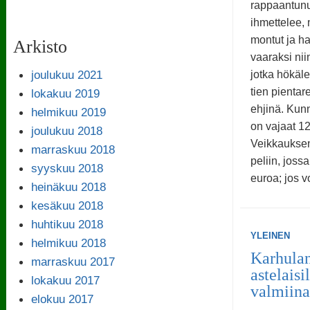
rappaantunut
ihmettelee, 
montut ja h
Arkisto
vaaraksi niin
joulukuu 2021
jotka hökäle
tien pientar
lokakuu 2019
ehjinä. Kun
helmikuu 2019
on vajaat 12
joulukuu 2018
Veikkauksen
marraskuu 2018
peliin, joss
syyskuu 2018
euroa; jos v
heinäkuu 2018
kesäkuu 2018
huhtikuu 2018
YLEINEN
helmikuu 2018
Karhulan
marraskuu 2017
astelaisi
lokakuu 2017
valmiina
elokuu 2017