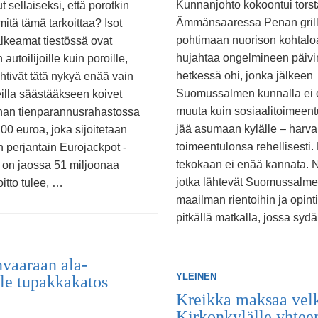
Kunnanjohto kokoontui torst
 sellaiseksi, että porotkin
Ämmänsaaressa Penan grilli
mitä tämä tarkoittaa? Isot
pohtimaan nuorison kohtalo
alkeamat tiestössä ovat
hujahtaa ongelmineen päiv
 autoilijoille kuin poroille,
hetkessä ohi, jonka jälkeen
htivät tätä nykyä enää vain
Suomussalmen kunnalla ei o
eilla säästääkseen koivet
muuta kuin sosiaalitoimeent
nan tienparannusrahastossa
jää asumaan kylälle – harva
00 euroa, joka sijoitetaan
toimeentulonsa rehellisesti. 
 perjantain Eurojackpot -
tekokaan ei enää kannata. N
a on jaossa 51 miljoonaa
jotka lähtevät Suomussalme
oitto tulee, …
maailman rientoihin ja opinti
pitkällä matkalla, jossa syd
vaaraan ala-
YLEINEN
lle tupakkakatos
Kreikka maksaa vel
Kirkonkylälle yhtee