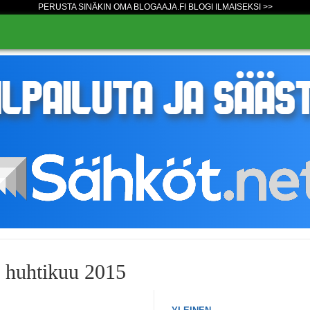
PERUSTA SINÄKIN OMA BLOGAAJA.FI BLOGI ILMAISEKSI >>
o huhtikuu 2015