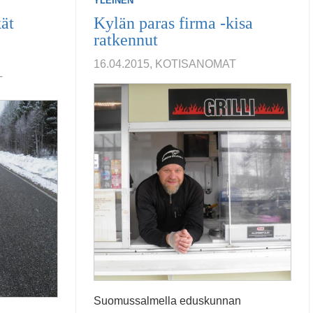
YLEINEN
ät
Kylän paras firma -kisa
ratkennut
16.04.2015, KOTISANOMAT
T
Suomussalmella eduskunnan