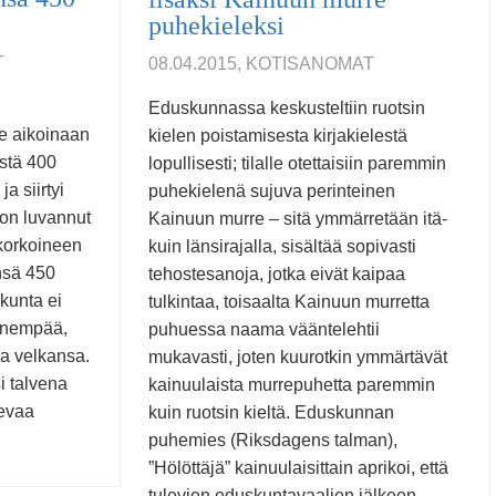
puhekieleksi
T
08.04.2015, KOTISANOMAT
Eduskunnassa keskusteltiin ruotsin
e aikoinaan
kielen poistamisesta kirjakielestä
istä 400
lopullisesti; tilalle otettaisiin paremmin
a siirtyi
puhekielenä sujuva perinteinen
 on luvannut
Kainuun murre – sitä ymmärretään itä-
korkoineen
kuin länsirajalla, sisältää sopivasti
nsä 450
tehostesanoja, jotka eivät kaipaa
kunta ei
tulkintaa, toisaalta Kainuun murretta
 enempää,
puhuessa naama vääntelehtii
a velkansa.
mukavasti, joten kuurotkin ymmärtävät
i talvena
kainuulaista murrepuhetta paremmin
kevaa
kuin ruotsin kieltä. Eduskunnan
puhemies (Riksdagens talman),
”Hölöttäjä” kainuulaisittain aprikoi, että
tulevien eduskuntavaalien jälkeen …