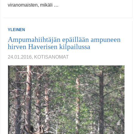
viranomaisten, mikäli …
YLEINEN
Ampumahiihtäjän epäillään ampuneen
hirven Haverisen kilpailussa
24.01.2016, KOTISANOMAT