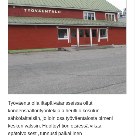
Työväentalolla iltapäivätansseissa ollut
kondensaattorityöntekijä aiheutti oikosulun
sähkölaitteisiin, jolloin osa työväentalosta pimeni
kesken valssin. Huoltoyhtiön etsiessä vikaa
epätoivoisesti, tunnusti paikallinen