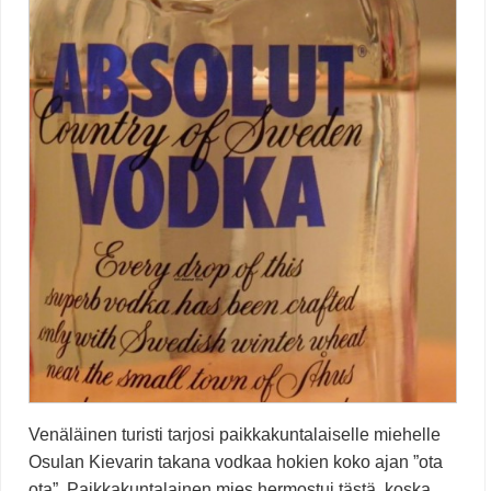
Venäläinen turisti tarjosi paikkakuntalaiselle miehelle
Osulan Kievarin takana vodkaa hokien koko ajan ”ota
ota”. Paikkakuntalainen mies hermostui tästä, koska