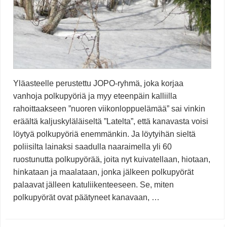
Yläasteelle perustettu JOPO-ryhmä, joka korjaa
vanhoja polkupyöriä ja myy eteenpäin kalliilla
rahoittaakseen ”nuoren viikonloppuelämää” sai vinkin
eräältä kaljuskyläläiseltä ”Latelta”, että kanavasta voisi
löytyä polkupyöriä enemmänkin. Ja löytyihän sieltä
poliisilta lainaksi saadulla naaraimella yli 60
ruostunutta polkupyörää, joita nyt kuivatellaan, hiotaan,
hinkataan ja maalataan, jonka jälkeen polkupyörät
palaavat jälleen katuliikenteeseen. Se, miten
polkupyörät ovat päätyneet kanavaan, …