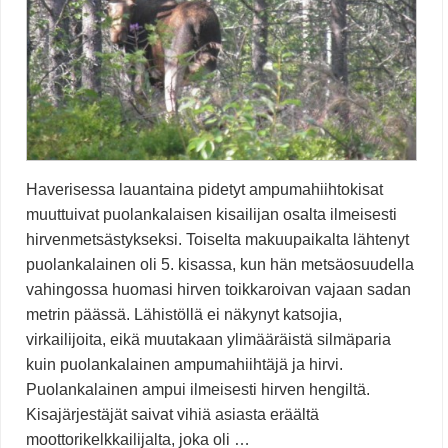
Haverisessa lauantaina pidetyt ampumahiihtokisat
muuttuivat puolankalaisen kisailijan osalta ilmeisesti
hirvenmetsästykseksi. Toiselta makuupaikalta lähtenyt
puolankalainen oli 5. kisassa, kun hän metsäosuudella
vahingossa huomasi hirven toikkaroivan vajaan sadan
metrin päässä. Lähistöllä ei näkynyt katsojia,
virkailijoita, eikä muutakaan ylimääräistä silmäparia
kuin puolankalainen ampumahiihtäjä ja hirvi.
Puolankalainen ampui ilmeisesti hirven hengiltä.
Kisajärjestäjät saivat vihiä asiasta eräältä
moottorikelkkailijalta, joka oli …