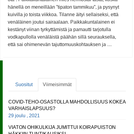
hänellä on meneillään ”tipaton tammikuu”, ja pysynyt
kuivilla jo toista viikkoa. Tilanne äityi sellaiseksi, että
venäläinen joutui sairaalaan. Paikkakuntalainen ei
kestänyt viinan tyrkyttämistä ja pamautti tarjotulla
vodkapullolla venäläistä päähän sillä seurauksella,
että sai ohimenevän tajuttomuuskohtauksen ja …
Suositut
Viimeisimmät
COVID-TEHO-OSASTOLLA MAHDOLLISUUS KOKEA
VARHAISLAPSUUS?
29 joulu , 2021
VIATON OHIKULKIJA JUMITTUI KOIRAPUISTON
HÄKKIIN TUNTIKAUSIKSI