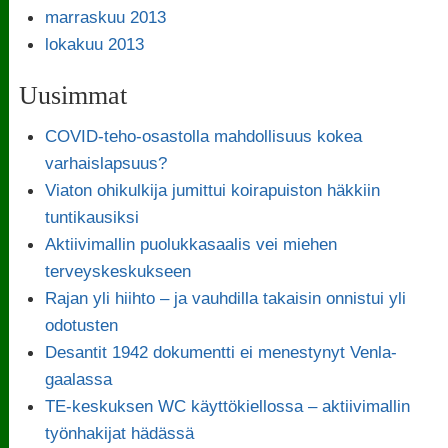
marraskuu 2013
lokakuu 2013
Uusimmat
COVID-teho-osastolla mahdollisuus kokea
varhaislapsuus?
Viaton ohikulkija jumittui koirapuiston häkkiin
tuntikausiksi
Aktiivimallin puolukkasaalis vei miehen
terveyskeskukseen
Rajan yli hiihto – ja vauhdilla takaisin onnistui yli
odotusten
Desantit 1942 dokumentti ei menestynyt Venla-
gaalassa
TE-keskuksen WC käyttökiellossa – aktiivimallin
työnhakijat hädässä