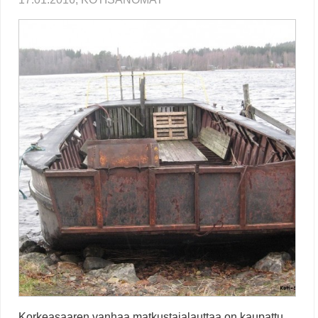
Korkeasaaren vanhaa matkustajalauttaa on kaupattu