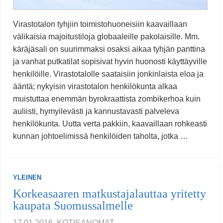
Virastotalon tyhjiin toimistohuoneisiin kaavaillaan
välikaisia majoitustiloja globaaleille pakolaisille. Mm.
käräjäsali on suurimmaksi osaksi aikaa tyhjän panttina
ja vanhat putkatilat sopisivat hyvin huonosti käyttäyville
henkilöille. Virastotalolle saataisiin jonkinlaista eloa ja
ääntä; nykyisin virastotalon henkilökunta alkaa
muistuttaa enemmän byrokraattista zombikerhoa kuin
auliisti, hymyilevästi ja kannustavasti palveleva
henkilökunta. Uutta verta pakkiin, kaavaillaan rohkeasti
kunnan johtoelimissä henkilöiden taholta, jotka …
YLEINEN
Korkeasaaren matkustajalauttaa yritetty
kaupata Suomussalmelle
17.01.2016, KOTISANOMAT