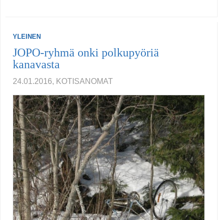
YLEINEN
JOPO-ryhmä onki polkupyöriä
kanavasta
24.01.2016, KOTISANOMAT