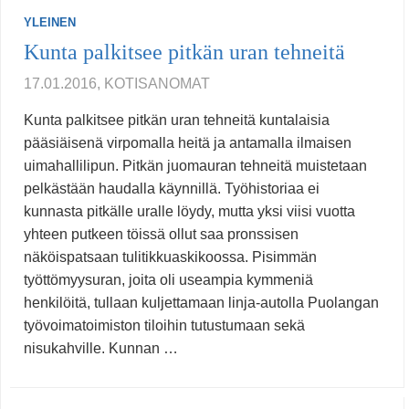
YLEINEN
Kunta palkitsee pitkän uran tehneitä
17.01.2016, KOTISANOMAT
Kunta palkitsee pitkän uran tehneitä kuntalaisia
pääsiäisenä virpomalla heitä ja antamalla ilmaisen
uimahallilipun. Pitkän juomauran tehneitä muistetaan
pelkästään haudalla käynnillä. Työhistoriaa ei
kunnasta pitkälle uralle löydy, mutta yksi viisi vuotta
yhteen putkeen töissä ollut saa pronssisen
näköispatsaan tulitikkuaskikoossa. Pisimmän
työttömyysuran, joita oli useampia kymmeniä
henkilöitä, tullaan kuljettamaan linja-autolla Puolangan
työvoimatoimiston tiloihin tutustumaan sekä
nisukahville. Kunnan …