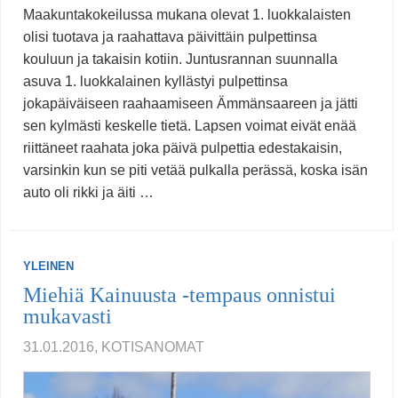
Maakuntakokeilussa mukana olevat 1. luokkalaisten
olisi tuotava ja raahattava päivittäin pulpettinsa
kouluun ja takaisin kotiin. Juntusrannan suunnalla
asuva 1. luokkalainen kyllästyi pulpettinsa
jokapäiväiseen raahaamiseen Ämmänsaareen ja jätti
sen kylmästi keskelle tietä. Lapsen voimat eivät enää
riittäneet raahata joka päivä pulpettia edestakaisin,
varsinkin kun se piti vetää pulkalla perässä, koska isän
auto oli rikki ja äiti …
YLEINEN
Miehiä Kainuusta -tempaus onnistui
mukavasti
31.01.2016, KOTISANOMAT