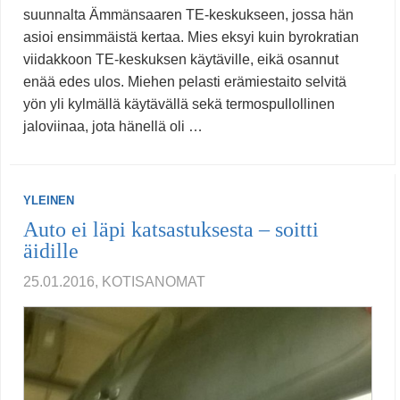
suunnalta Ämmänsaaren TE-keskukseen, jossa hän
asioi ensimmäistä kertaa. Mies eksyi kuin byrokratian
viidakkoon TE-keskuksen käytäville, eikä osannut
enää edes ulos. Miehen pelasti erämiestaito selvitä
yön yli kylmällä käytävällä sekä termospullollinen
jaloviinaa, jota hänellä oli …
YLEINEN
Auto ei läpi katsastuksesta – soitti
äidille
25.01.2016, KOTISANOMAT