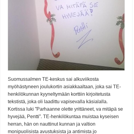
Suomussalmen TE-keskus sai alkuviikosta
myöhästyneen joulukortin asiakkaaltaan, joka sai TE-
henkilökunnan kyyneltymään korttiin kirjoitetusta
tekstistä, joka oli laadittu vapisevalla käsialalla.
Kortissa luki ”Parhaanne olette yrittäneet, va mitäpä se
hyvejää, Pentti”. TE-henkilökuntaa muistaa kyseisen
herran, hän on nauttinut kunnan ja valtion
monipuolisista avustuksista ja antimista jo