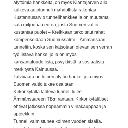
älyttömiä hankkeita, on myös Kiantajärven alla
kulkeva autotunneli mahdollista rakentaa.
Kustannusarvio tunnelihankkeella on muutama
sata miljoonaa euroa, josta Suomen valtio
kustantaa puolet – Kreikkaan tarkoitetut rahat
kompensoidaan Suomussalmi – Ämmänsaari -
tunneliin, koska sen katsotaan olevan sen verran
työllistävä hanke, jolla on myös
kansantaloudellista, psyykkistä ja sosiaalista
merkitystä Kainuussa.
Talvivaara on toinen älytön hanke, jota myös
Suomen valtio tukee osaltaan.
Kirkonkylältä lähtevä tunneli tulee
Ämmänsaareen TB:n rantaan. Kirkonkyläläiset
ehtivät jatkossa nopeammin viinakauppaan ja
apteekkiin.
Tunneli valmistunee kolmen vuoden sisällä.