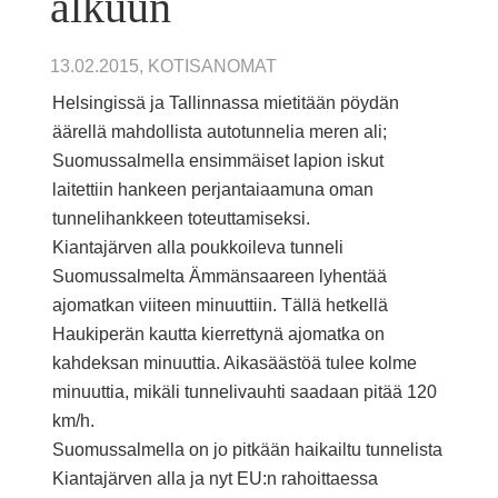
alkuun
13.02.2015, KOTISANOMAT
Helsingissä ja Tallinnassa mietitään pöydän
äärellä mahdollista autotunnelia meren ali;
Suomussalmella ensimmäiset lapion iskut
laitettiin hankeen perjantaiaamuna oman
tunnelihankkeen toteuttamiseksi.
Kiantajärven alla poukkoileva tunneli
Suomussalmelta Ämmänsaareen lyhentää
ajomatkan viiteen minuuttiin. Tällä hetkellä
Haukiperän kautta kierrettynä ajomatka on
kahdeksan minuuttia. Aikasäästöä tulee kolme
minuuttia, mikäli tunnelivauhti saadaan pitää 120
km/h.
Suomussalmella on jo pitkään haikailtu tunnelista
Kiantajärven alla ja nyt EU:n rahoittaessa