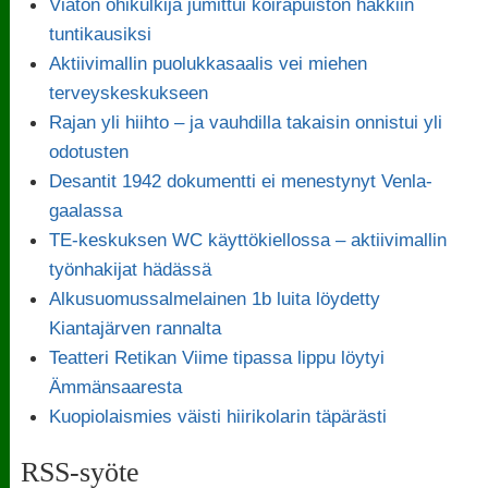
Viaton ohikulkija jumittui koirapuiston häkkiin
tuntikausiksi
Aktiivimallin puolukkasaalis vei miehen
terveyskeskukseen
Rajan yli hiihto – ja vauhdilla takaisin onnistui yli
odotusten
Desantit 1942 dokumentti ei menestynyt Venla-
gaalassa
TE-keskuksen WC käyttökiellossa – aktiivimallin
työnhakijat hädässä
Alkusuomussalmelainen 1b luita löydetty
Kiantajärven rannalta
Teatteri Retikan Viime tipassa lippu löytyi
Ämmänsaaresta
Kuopiolaismies väisti hiirikolarin täpärästi
RSS-syöte