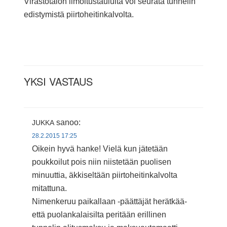
Virastotalon ilmoitustaululta voi seurata tunnelin
edistymistä piirtoheitinkalvolta.
YKSI VASTAUS
sanoo:
JUKKA
28.2.2015 17:25
Oikein hyvä hanke! Vielä kun jätetään
poukkoilut pois niin niistetään puolisen
minuuttia, äkkiseltään piirtoheitinkalvolta
mitattuna.
Nimenkeruu paikallaan -päättäjät herätkää-
että puolankalaisilta peritään erillinen