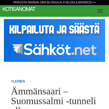
PERUSTA SINÄKIN OMA BLOGAAJA.FI BLOGI ILMAISEKSI >>
KOTISANOMAT
YLEINEN
Ämmänsaari –
Suomussalmi -tunneli