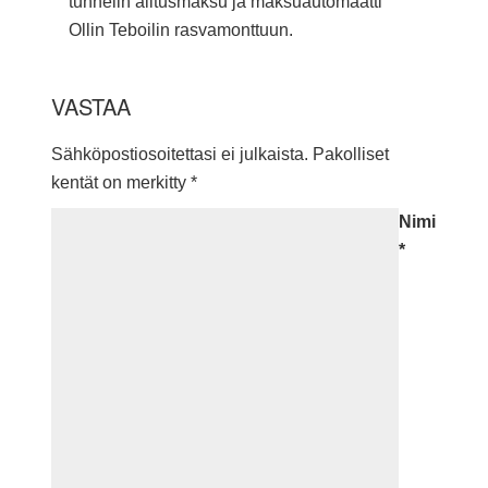
tunnelin alitusmaksu ja maksuautomaatti
Ollin Teboilin rasvamonttuun.
VASTAA
Sähköpostiosoitettasi ei julkaista.
Pakolliset
kentät on merkitty
*
Nimi
*